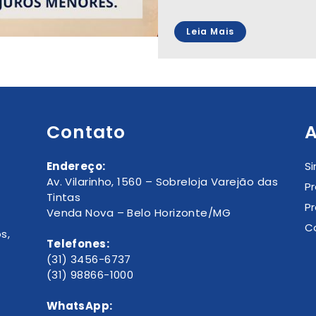
Leia Mais
Contato
A
Endereço:
S
Av. Vilarinho, 1560 – Sobreloja Varejão das
P
Tintas
P
Venda Nova – Belo Horizonte/MG
C
s,
Telefones:
(31) 3456-6737
(31) 98866-1000
WhatsApp: