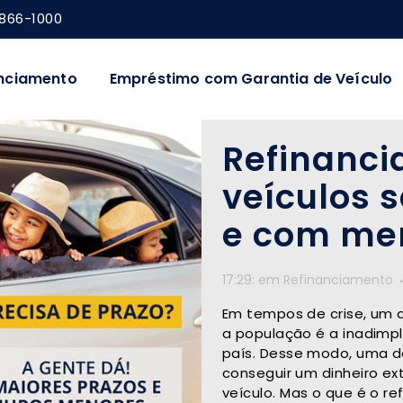
8866-1000
nciamento
Empréstimo com Garantia de Veículo
Refinanci
veículos 
e com men
17:29:
em
Refinanciamento
Em tempos de crise, um 
a população é a inadimp
país. Desse modo, uma d
conseguir um dinheiro ext
veículo. Mas o que é o r