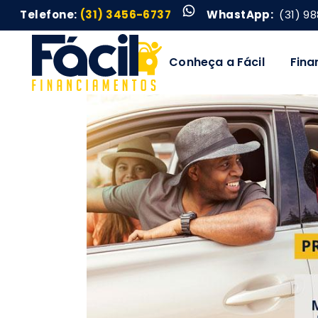
WhatsApp
Telefone:
(31) 3456-6737
WhastApp:
(31) 9
Conheça a Fácil
Fina