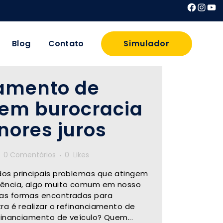
Faceb
Inst
Yo
Blog
Contato
Simulador
amento de
sem burocracia
ores juros
0 Comentários
0
Likes
dos principais problemas que atingem
lência, algo muito comum em nosso
as formas encontradas para
ra é realizar o refinanciamento de
efinanciamento de veículo? Quem...